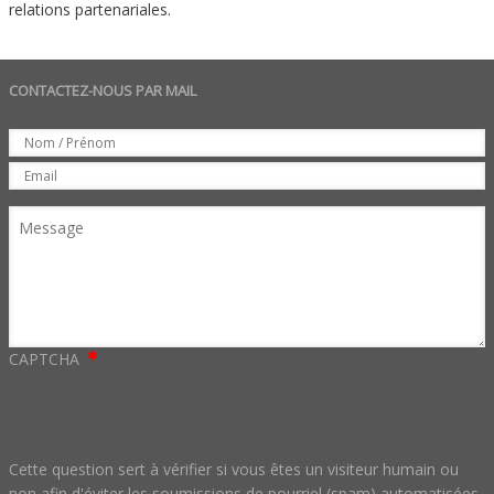
relations partenariales.
CONTACTEZ-NOUS PAR MAIL
Set
Nom
Email
Message
CAPTCHA
Cette question sert à vérifier si vous êtes un visiteur humain ou
non afin d'éviter les soumissions de pourriel (spam) automatisées.